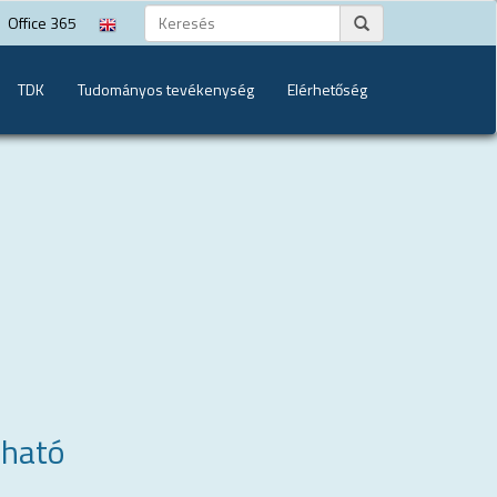
Office 365
TDK
Tudományos tevékenység
Elérhetőség
lható