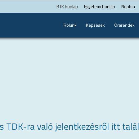
BTK honlap
Egyetemi honlap
Neptun
Rólunk
Képzések
Órarendek
 TDK-ra való jelentkezésről itt talá