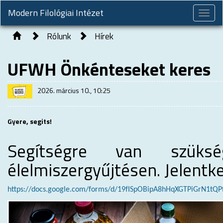
Modern Filológiai Intézet
Toggle
naviga
Rólunk
Hírek
UFWH Önkénteseket keres
2026. március 10., 10:25
Gyere, segits!
Segítségre van szüks
élelmiszergyűjtésen. Jelentk
https://docs.google.com/forms/d/19fISpOBipA8hHqXGTPiGrN1tQP